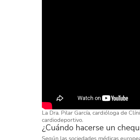
La Dra. Pilar García, cardióloga de Clí
cardiodeportivo.
¿Cuándo hacerse un chequ
Según las sociedades médicas europe