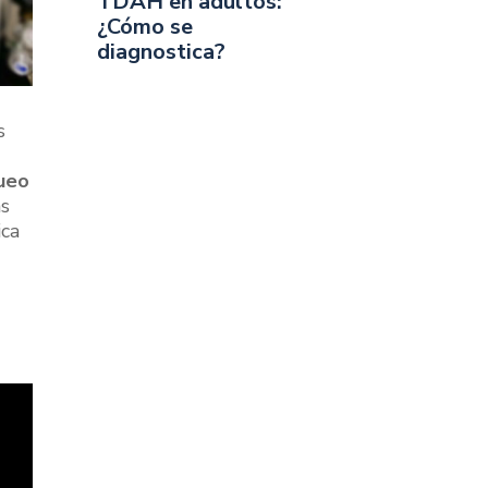
TDAH en adultos:
¿Cómo se
diagnostica?
s
ueo
as
ica