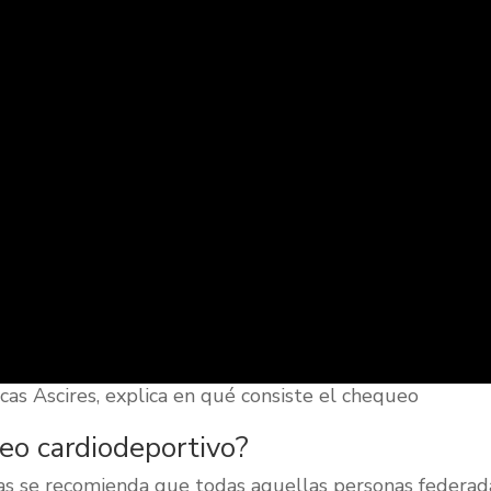
nicas Ascires, explica en qué consiste el chequeo
eo cardiodeportivo?
as se recomienda que todas aquellas personas federad