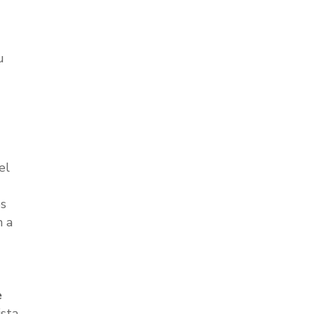
u
e
el
es
n a
e
ista