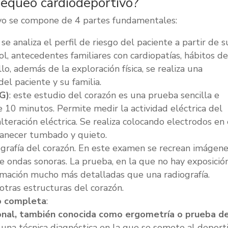
hequeo cardiodeportivo?
ivo se compone de 4 partes fundamentales:
: se analiza el perfil de riesgo del paciente a partir de s
rol, antecedentes familiares con cardiopatías, hábitos d
llo, además de la exploración física, se realiza una
el paciente y su familia.
G)
: este estudio del corazón es una prueba sencilla e
10 minutos. Permite medir la actividad eléctrica del
lteración eléctrica. Se realiza colocando electrodos en 
manecer tumbado y quieto.
cografía del corazón. En este examen se recrean imágen
e ondas sonoras. La prueba, en la que no hay exposició
ormación mucho más detalladas que una radiografía.
 otras estructuras del corazón.
o completa
:
onal, también conocida como ergometría o prueba d
 una técnica diagnóstica en la que se somete al deport