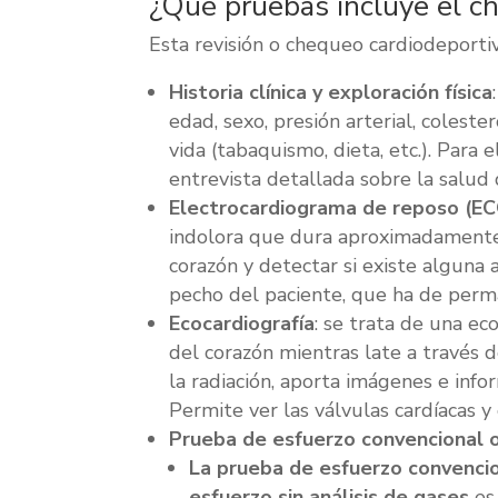
¿Qué pruebas incluye el c
Esta revisión o chequeo cardiodeport
Historia clínica y exploración física
edad, sexo, presión arterial, coleste
vida (tabaquismo, dieta, etc.). Para e
entrevista detallada sobre la salud d
Electrocardiograma de reposo (EC
indolora que dura aproximadamente 
corazón y detectar si existe alguna a
pecho del paciente, que ha de per
Ecocardiografía
: se trata de una e
del corazón mientras late a través d
la radiación, aporta imágenes e inf
Permite ver las válvulas cardíacas y
Prueba de esfuerzo convencional 
La prueba de esfuerzo convenci
esfuerzo sin análisis de gases
es