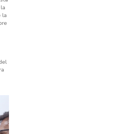
 la
 la
bre
del
ra